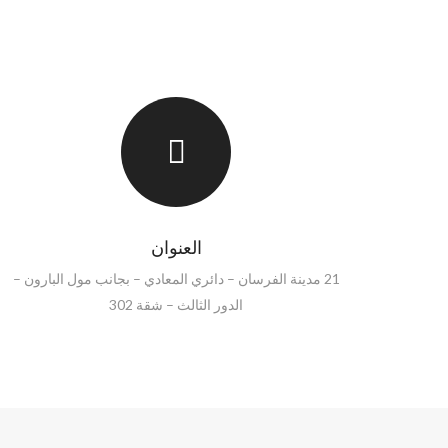
العنوان
21 مدينة الفرسان – دائري المعادي – بجانب مول البارون –
الدور الثالث – شقة 302